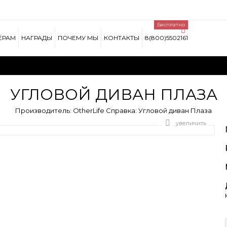
Lorem ipsum dolor si
Бесплатно
t, sed do eiusmod tempor
Lorem ipsum dolor sit amet, c
 minim veniam, quis nostrud
incididunt ut labore et dolore
ЁРАМ
НАГРАДЫ
ПОЧЕМУ МЫ
КОНТАКТЫ
8(800)5502161
do consequat.
exercitation ullamco laboris n
ПРОЧИТАЙТЕ БОЛЬШЕ
УГЛОВОЙ ДИВАН ПЛАЗА
Производитель:
OtherLife
Справка:
Угловой диван Плаза
увеличить