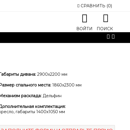
t amet
СРАВНИТЬ
(
0
)
onsectetur adipisicing elit, sed do eiusmod tempor
 magna aliqua. Ut enim ad minim veniam, quis nostrud
isi ut aliquip ex ea commodo consequat.
ВОЙТИ
ПОИСК
ПРОЧИТАЙТЕ БОЛЬШЕ
Габариты дивана:
2900х2200 мм
Размер спального места:
1860х2300 мм
Механизм расклада:
Дельфин
Дополнительная комплектация:
кресло, габариты 1400х1050 мм