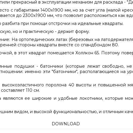
или прекрасный в эксплуатации механизм для расклада - "Д
есто с габаритами 1400х1900 мм, но за счет угла (малой кре
вается до 2300х1900 мм, что позволит расположиться как вдо
о разбита при помощи отстрочки на идеальные квадраты.
скую, но и практическую - держит форму.
ние: На ортопедических латах (березовых на латодержателя
тренней стороны квадраты вместе со спандбондом 80.
кой, в этот квадрат помещается Холлкон 65. Поэтому поверх
инные подушки - батончики (которые лежат свободно, не 
отношении: именно эти "батончики", располагающиеся на ур
 высокоэластичного поролона 40 высоты и повышенной мяг
составляет 110 см.
 являются ее широкие и удобные локотники, которые можно
ешним видом, и высокой функциональностью, и отличным каче
DOWNLOAD