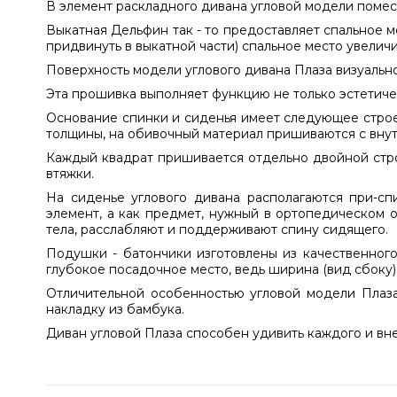
В элемент раскладного дивана угловой модели помест
Выкатная Дельфин так - то предоставляет спальное м
придвинуть в выкатной части) спальное место увеличи
Поверхность модели углового дивана Плаза визуальн
Эта прошивка выполняет функцию не только эстетиче
Основание спинки и сиденья имеет следующее строе
толщины, на обивочный материал пришиваются с вну
Каждый квадрат пришивается отдельно двойной строч
втяжки.
На сиденье углового дивана располагаются при-сп
элемент, а как предмет, нужный в ортопедическом 
тела, расслабляют и поддерживают спину сидящего.
Подушки - батончики изготовлены из качественного
глубокое посадочное место, ведь ширина (вид сбоку) 
Отличительной особенностью угловой модели Плаза
накладку из бамбука.
Диван угловой Плаза способен удивить каждого и вн