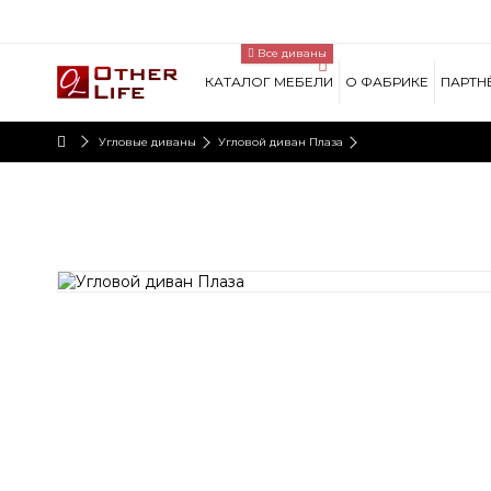
Lorem ipsum dolor sit amet
Все диваны
Lorem ipsum dolor sit amet, consectetur adipisicing eli
incididunt ut labore et dolore magna aliqua. Ut enim ad
КАТАЛОГ МЕБЕЛИ
О ФАБРИКЕ
ПАРТН
exercitation ullamco laboris nisi ut aliquip ex ea commo
Угловые диваны
Угловой диван Плаза