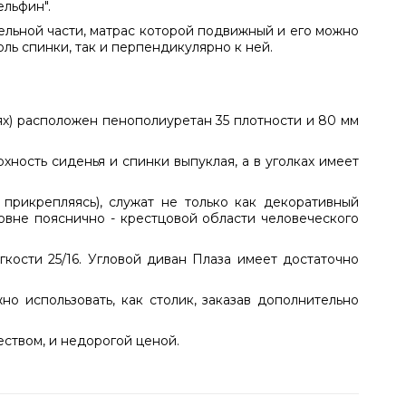
ельфин".
сельной части, матрас которой подвижный и его можно
ль спинки, так и перпендикулярно к ней.
х) расположен пенополиуретан 35 плотности и 80 мм
ность сиденья и спинки выпуклая, а в уголках имеет
прикрепляясь), служат не только как декоративный
овне пояснично - крестцовой области человеческого
кости 25/16. Угловой диван Плаза имеет достаточно
 использовать, как столик, заказав дополнительно
ством, и недорогой ценой.