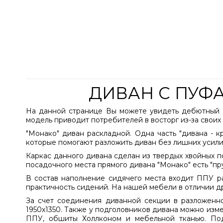
ДИВАН С ПУФ
На данной странице Вы можете увидеть дебютный в
модель приводит потребителей в восторг из-за своих
"Монако" диван раскладной. Одна часть "дивана - 
которые помогают разложить диван без лишних усилий
Каркас данного дивана сделан из твердых хвойных п
посадочного места прямого дивана "Монако" есть "пр
В состав наполнение сидячего места входит ППУ ра
практичность сидений. На нашей мебели в отличии д
За счет соединения диванной секции в разложенн
1950х1350. Также у подголовников дивана можно изм
ППУ, обшиты Холлконом и мебельной тканью. Под