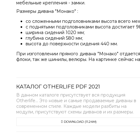
мебельные крепления - замки.
Размеры дивана "Монако" :
со сложенными подголовниками высота всего мех
с поднятыми подголовниками высота достигает 9
ширина сидений 1020 мм;
глубина сидений 580 мм;
высота до поверхности сидения 440 мм.
При изготовлении прямого дивана "Монако" отдаетс
флоки, так же шинилы, велюры. На картинке сейчас на
КАТАЛОГ OTHERLIFE PDF 2021
В данном каталоге присутствует вся продукция
Otherlife... Это новые и самые продаваемые диваны в
современном стиле. Каждые модели разбиты на
модули, присутствуют схемы диванов и их размеры.
DOWNLOAD (11.24M)