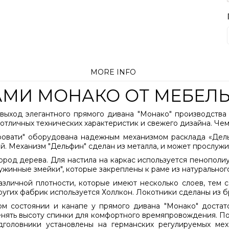
MORE INFO
АМИ МОНАКО ОТ МЕБЕЛ
ыход элегантного прямого дивана "Монако" производства
 отличных технических характеристик и свежего дизайна. Чем
кровати" оборудована надежным механизмом расклада «Дель
. Механизм "Дельфин" сделан из металла, и может прослужит
ород дерева. Для настила на каркас используется пенополиу
ужинные змейки", которые закреплены к раме из натуральног
зличной плотности, которые имеют несколько слоев, тем 
ругих фабрик используется Холлкон. Локотники сделаны из б
ом состоянии и канапе у прямого дивана "Монако" достат
енять высоту спинки для комфортного времяпровождения. По
головники установлены на германских регулируемых меха