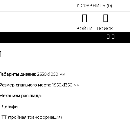
t amet
СРАВНИТЬ
(
0
)
onsectetur adipisicing elit, sed do eiusmod tempor
 magna aliqua. Ut enim ad minim veniam, quis nostrud
isi ut aliquip ex ea commodo consequat.
ВОЙТИ
ПОИСК
ПРОЧИТАЙТЕ БОЛЬШЕ
И
Габариты дивана:
2650х1050 мм
Размер спального места:
1950х1350 мм
Механизм расклада:
- Дельфин
- ТТ (тройная трансформация)