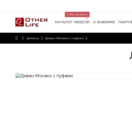
Lorem ipsum dolor sit amet
Все диваны
Lorem ipsum dolor sit amet, consectetur adipisicing eli
incididunt ut labore et dolore magna aliqua. Ut enim ad
КАТАЛОГ МЕБЕЛИ
О ФАБРИКЕ
ПАРТН
exercitation ullamco laboris nisi ut aliquip ex ea commo
Диваны
Диван Монако с пуфами