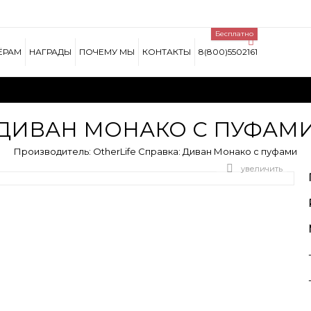
Lorem ipsum dolor si
Бесплатно
t, sed do eiusmod tempor
Lorem ipsum dolor sit amet, c
 minim veniam, quis nostrud
incididunt ut labore et dolore
ЁРАМ
НАГРАДЫ
ПОЧЕМУ МЫ
КОНТАКТЫ
8(800)5502161
do consequat.
exercitation ullamco laboris n
ПРОЧИТАЙТЕ БОЛЬШЕ
ДИВАН МОНАКО С ПУФАМ
Производитель:
OtherLife
Справка:
Диван Монако с пуфами
увеличить