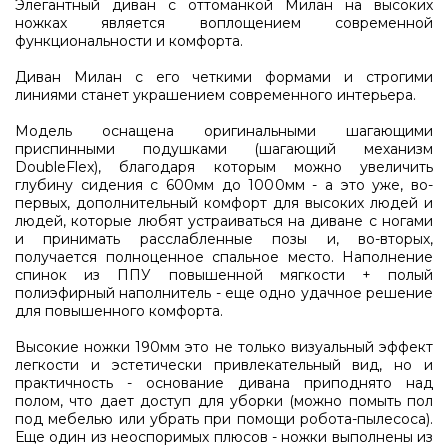
Элегантный диван с оттоманкой Милан на высоких
ножках является воплощением современной
функциональности и комфорта.
Диван Милан с его четкими формами и строгими
линиями станет украшением современного интерьера.
Модель оснащена оригинальными шагающими
приспинными подушками (шагающий механизм
DoubleFlex), благодаря которым можно увеличить
глубину сидения с 600мм до 1000мм - а это уже, во-
первых, дополнительный комфорт для высоких людей и
людей, которые любят устраиваться на диване с ногами
и принимать расслабленные позы и, во-вторых,
получается полноценное спальное место. Наполнение
спинок из ППУ повышенной мягкости + полый
полиэфирный наполнитель - еще одно удачное решение
для повышенного комфорта.
Высокие ножки 190мм это не только визуальный эффект
легкости и эстетически привлекательный вид, но и
практичность - основание дивана приподнято над
полом, что дает доступ для уборки (можно помыть пол
под мебелью или убрать при помощи робота-пылесоса).
Еще один из неоспоримых плюсов - ножки выполнены из