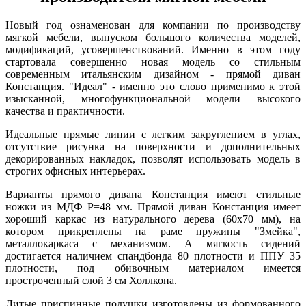
Новый год ознаменован для компании по производству
мягкой мебели, выпуском большого количества моделей,
модификаций, усовершенствований. Именно в этом году
стартовала совершенно новая модель со стильным
современным итальянским дизайном - прямой диван
Констанция. "Идеал" - именно это слово применимо к этой
изысканной, многофункциональной модели высокого
качества и практичности.
Идеальные прямые линии с легким закруглением в углах,
отсутствие рисунка на поверхности и дополнительных
декорированных накладок, позволят использовать модель в
строгих офисных интерьерах.
Варианты прямого дивана Констанция имеют стильные
ножки из МДФ Р=48 мм. Прямой диван Констанция имеет
хороший каркас из натурального дерева (60х70 мм), на
котором прикреплены на раме пружины "Змейка",
металлокаркаса с механизмом. А мягкость сидений
достигается наличием спандбонда 80 плотности и ППУ 35
плотности, под обивочным материалом имеется
простроченный слой 3 см Холлкона.
Литые приспинные подушки изготовлены из формованного